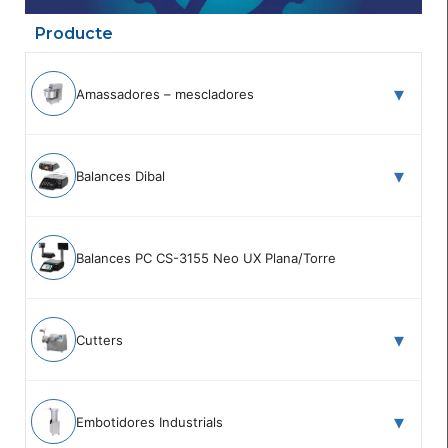
Producte
Amassadores – mescladores
Balances Dibal
Balances PC CS-3155 Neo UX Plana/Torre
Cutters
Embotidores Industrials