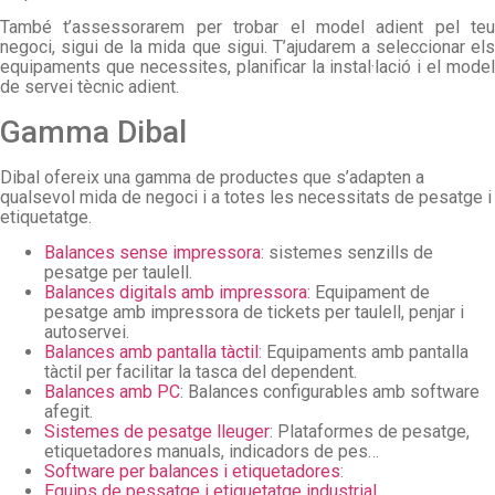
També t’assessorarem per trobar el model adient pel teu
negoci, sigui de la mida que sigui. T’ajudarem a seleccionar els
equipaments que necessites, planificar la instal·lació i el model
de servei tècnic adient.
Gamma Dibal
Dibal ofereix una gamma de productes que s’adapten a
qualsevol mida de negoci i a totes les necessitats de pesatge i
etiquetatge.
Balances sense impressora
: sistemes senzills de
pesatge per taulell.
Balances digitals amb impressora
: Equipament de
pesatge amb impressora de tickets per taulell, penjar i
autoservei.
Balances amb pantalla tàctil
: Equipaments amb pantalla
tàctil per facilitar la tasca del dependent.
Balances amb PC
: Balances configurables amb software
afegit.
Sistemes de pesatge lleuger
: Plataformes de pesatge,
etiquetadores manuals, indicadors de pes…
Software per balances i etiquetadores
:
Equips de pessatge i etiquetatge industrial