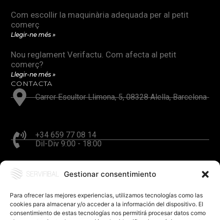
Com escollir la maquinària adequada per al petit
comerç
Llegir-ne més »
Nou reglament Verifactu. Com afecta al petit
comerç?
Llegir-ne més »
CONTACTA
Carrer Escultor Llimona, 5, 08328 Alella, Barcelona
+34 659 77 08 14
Dil-Div 9:00 - 18:00
Gestionar consentimiento
hola@servifibal.cat
Resposta en 24 hores
Para ofrecer las mejores experiencias, utilizamos tecnologías como las
cookies para almacenar y/o acceder a la información del dispositivo. El
consentimiento de estas tecnologías nos permitirá procesar datos como