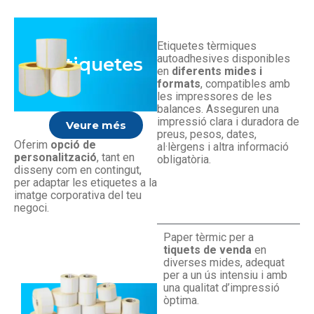
Etiquetes tèrmiques
autoadhesives disponibles
Etiquetes
en
diferents mides i
formats
, compatibles amb
les impressores de les
balances. Asseguren una
impressió clara i duradora de
Veure més
preus, pesos, dates,
Oferim
opció de
al·lèrgens i altra informació
personalització
, tant en
obligatòria.
disseny com en contingut,
per adaptar les etiquetes a la
imatge corporativa del teu
negoci.
Paper tèrmic per a
tiquets de venda
en
diverses mides, adequat
per a un ús intensiu i amb
una qualitat d’impressió
òptima.