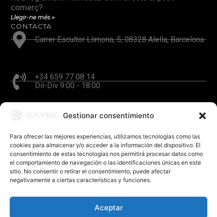
comerç?
Llegir-ne més »
CONTACTA
Carrer Escultor Llimona, 5, 08328 Alella, Barcelona
+34 659 77 08 14
Dil-Div 9:00 - 18:00
Gestionar consentimiento
hola@servifibal.cat
Resposta en 24 hores
Para ofrecer las mejores experiencias, utilizamos tecnologías como las
cookies para almacenar y/o acceder a la información del dispositivo. El
consentimiento de estas tecnologías nos permitirá procesar datos como
el comportamiento de navegación o las identificaciones únicas en este
sitio. No consentir o retirar el consentimiento, puede afectar
negativamente a ciertas características y funciones.
Aceptar
©SERVIFIBAL S.L. – Disseny
FerBcn
.