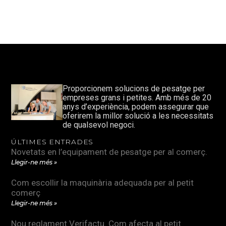
Proporcionem solucions de pesatge per
empreses grans i petites. Amb més de 20
anys d’experiència, podem assegurar que
oferirem la millor solució a les necessitats
de qualsevol negoci.
ÚLTIMES ENTRADES
Novetats en l’equipament de pesatge per al comerç.
Llegir-ne més »
Com escollir la maquinària adequada per al petit
comerç
Llegir-ne més »
Nou reglament Verifactu. Com afecta al petit