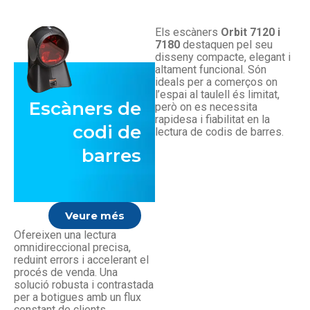
Els escàners
Orbit 7120 i
7180
destaquen pel seu
disseny compacte, elegant i
altament funcional. Són
ideals per a comerços on
l’espai al taulell és limitat,
Escàners de
però on es necessita
rapidesa i fiabilitat en la
codi de
lectura de codis de barres.
barres
Veure més
Ofereixen una lectura
omnidireccional precisa,
reduint errors i accelerant el
procés de venda. Una
solució robusta i contrastada
per a botigues amb un flux
constant de clients.