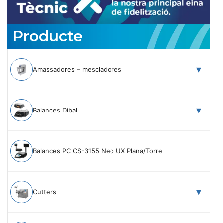
Producte
Amassadores – mescladores
Balances Dibal
Balances PC CS-3155 Neo UX Plana/Torre
Cutters