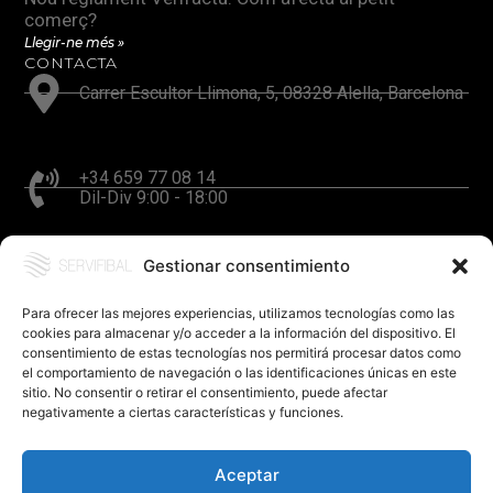
comerç?
Llegir-ne més »
CONTACTA
Carrer Escultor Llimona, 5, 08328 Alella, Barcelona
+34 659 77 08 14
Dil-Div 9:00 - 18:00
Gestionar consentimiento
hola@servifibal.cat
Resposta en 24 hores
Para ofrecer las mejores experiencias, utilizamos tecnologías como las
cookies para almacenar y/o acceder a la información del dispositivo. El
consentimiento de estas tecnologías nos permitirá procesar datos como
el comportamiento de navegación o las identificaciones únicas en este
sitio. No consentir o retirar el consentimiento, puede afectar
negativamente a ciertas características y funciones.
Aceptar
©SERVIFIBAL S.L. – Disseny
FerBcn
.