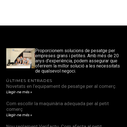
Proporcionem solucions de pesatge per
empreses grans i petites. Amb més de 20
anys d’experiència, podem assegurar que
oferirem la millor solució a les necessitats
de qualsevol negoci.
ÚLTIMES ENTRADES
Novetats en l’equipament de pesatge per al comerç.
Llegir-ne més »
Com escollir la maquinària adequada per al petit
comerç
Llegir-ne més »
Nou reglament Verifactu. Com afecta al petit