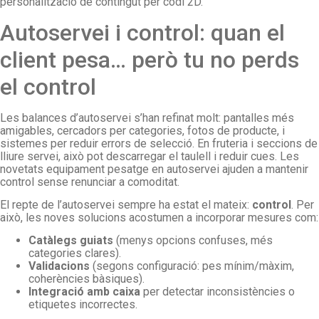
personalització de contingut per codi 2D.
Autoservei i control: quan el
client pesa… però tu no perds
el control
Les balances d’autoservei s’han refinat molt: pantalles més
amigables, cercadors per categories, fotos de producte, i
sistemes per reduir errors de selecció. En fruteria i seccions de
lliure servei, això pot descarregar el taulell i reduir cues. Les
novetats equipament pesatge en autoservei ajuden a mantenir
control sense renunciar a comoditat.
El repte de l’autoservei sempre ha estat el mateix:
control
. Per
això, les noves solucions acostumen a incorporar mesures com:
Catàlegs guiats
(menys opcions confuses, més
categories clares).
Validacions
(segons configuració: pes mínim/màxim,
coherències bàsiques).
Integració amb caixa
per detectar inconsistències o
etiquetes incorrectes.