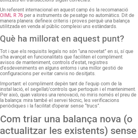
Un referent internacional en aquest camp és la recomanació
OIML R 76
per a instruments de pesatge no automàtics. Dit de
manera planera: defineix criteris i proves perquè una balança
utilitzada en venda al públic compleixi uns estàndards.
Què ha millorat en aquest punt?
Tot i que els requisits legals no són “una novetat” en si, sí que
s’ha avançat en funcionalitats que faciliten el compliment:
avisos de manteniment, controls d’estat, registres
d’esdeveniments en alguns entorns i una millor gestió de
configuracions per evitar canvis no desitjats.
Important: el compliment depèn tant de l’equip com de la
instal·lació, el segellat/controls que pertoquin i el manteniment.
Per això, quan valores una renovació, no miris només el preu de
la balança: mira també el servei tècnic, les verificacions
periòdiques i la facilitat d’operar sense “trucs”.
Com triar una balança nova (o
actualitzar les existents) sense