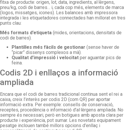
fitxa de producte: origen, lot, data, ingredients, al·lèrgens,
preu/kg, codi de barres… i, cada cop més, elements de marca
(logos, missatges, icones). Les balances amb impressora
integrada i les etiquetadores connectades han millorat en tres
punts clau:
Més formats d’etiqueta
(mides, orientacions, densitats de
codi de barres).
Plantilles més fàcils de gestionar
(sense haver de
“picar” dissenys complexos a mà).
Qualitat d’impressió i velocitat
per aguantar pics de
feina.
Codis 2D i enllaços a informació
ampliada
Encara que el codi de barres tradicional continua sent el rei a
caixa, creix l’interès per codis 2D (com QR) per aportar
informació extra. Per exemple: consells de conservació,
receptes, procedència o informació d’al·lèrgens ampliada. No
sempre és necessari, però en botigues amb aposta clara per
producte i experiència, pot sumar. Les novetats equipament
pesatge inclouen també millors opcions d’enllaç i