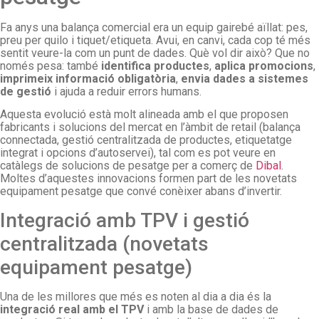
Fa anys una balança comercial era un equip gairebé aïllat: pes,
preu per quilo i tiquet/etiqueta. Avui, en canvi, cada cop té més
sentit veure-la com un punt de dades. Què vol dir això? Que no
només pesa: també
identifica productes
,
aplica promocions
,
imprimeix informació obligatòria
,
envia dades a sistemes
de gestió
i ajuda a reduir errors humans.
Aquesta evolució està molt alineada amb el que proposen
fabricants i solucions del mercat en l’àmbit de retail (balança
connectada, gestió centralitzada de productes, etiquetatge
integrat i opcions d’autoservei), tal com es pot veure en
catàlegs de solucions de pesatge per a comerç de
Dibal
.
Moltes d’aquestes innovacions formen part de les novetats
equipament pesatge que convé conèixer abans d’invertir.
Integració amb TPV i gestió
centralitzada (novetats
equipament pesatge)
Una de les millores que més es noten al dia a dia és la
integració real amb el TPV
i amb la base de dades de