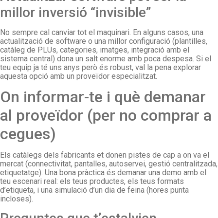
millor inversió “invisible”
No sempre cal canviar tot el maquinari. En alguns casos, una
actualització de software o una millor configuració (plantilles,
catàleg de PLUs, categories, imatges, integració amb el
sistema central) dona un salt enorme amb poca despesa. Si el
teu equip ja té uns anys però és robust, val la pena explorar
aquesta opció amb un proveïdor especialitzat.
On informar-te i què demanar
al proveïdor (per no comprar a
cegues)
Els catàlegs dels fabricants et donen pistes de cap a on va el
mercat (connectivitat, pantalles, autoservei, gestió centralitzada,
etiquetatge). Una bona pràctica és demanar una demo amb el
teu escenari real: els teus productes, els teus formats
d’etiqueta, i una simulació d’un dia de feina (hores punta
incloses).