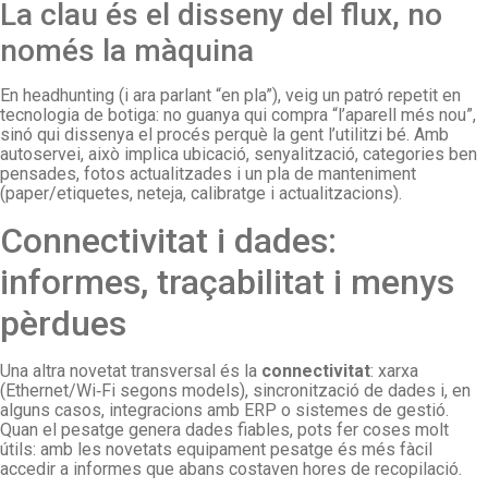
La clau és el disseny del flux, no
només la màquina
En headhunting (i ara parlant “en pla”), veig un patró repetit en
tecnologia de botiga: no guanya qui compra “l’aparell més nou”,
sinó qui dissenya el procés perquè la gent l’utilitzi bé. Amb
autoservei, això implica ubicació, senyalització, categories ben
pensades, fotos actualitzades i un pla de manteniment
(paper/etiquetes, neteja, calibratge i actualitzacions).
Connectivitat i dades:
informes, traçabilitat i menys
pèrdues
Una altra novetat transversal és la
connectivitat
: xarxa
(Ethernet/Wi‑Fi segons models), sincronització de dades i, en
alguns casos, integracions amb ERP o sistemes de gestió.
Quan el pesatge genera dades fiables, pots fer coses molt
útils: amb les novetats equipament pesatge és més fàcil
accedir a informes que abans costaven hores de recopilació.