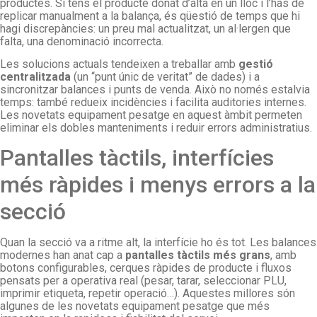
productes. Si tens el producte donat d’alta en un lloc i l’has de
replicar manualment a la balança, és qüestió de temps que hi
hagi discrepàncies: un preu mal actualitzat, un al·lergen que
falta, una denominació incorrecta.
Les solucions actuals tendeixen a treballar amb
gestió
centralitzada
(un “punt únic de veritat” de dades) i a
sincronitzar balances i punts de venda. Això no només estalvia
temps: també redueix incidències i facilita auditories internes.
Les novetats equipament pesatge en aquest àmbit permeten
eliminar els dobles manteniments i reduir errors administratius.
Pantalles tàctils, interfícies
més ràpides i menys errors a la
secció
Quan la secció va a ritme alt, la interfície ho és tot. Les balances
modernes han anat cap a
pantalles tàctils més grans
, amb
botons configurables, cerques ràpides de producte i fluxos
pensats per a operativa real (pesar, tarar, seleccionar PLU,
imprimir etiqueta, repetir operació…). Aquestes millores són
algunes de les novetats equipament pesatge que més