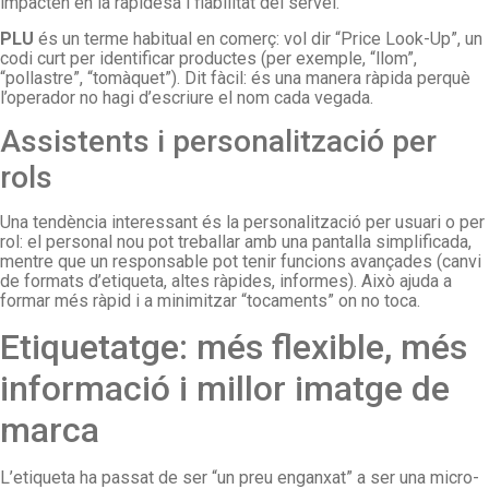
impacten en la rapidesa i fiabilitat del servei.
PLU
és un terme habitual en comerç: vol dir “Price Look-Up”, un
codi curt per identificar productes (per exemple, “llom”,
“pollastre”, “tomàquet”). Dit fàcil: és una manera ràpida perquè
l’operador no hagi d’escriure el nom cada vegada.
Assistents i personalització per
rols
Una tendència interessant és la personalització per usuari o per
rol: el personal nou pot treballar amb una pantalla simplificada,
mentre que un responsable pot tenir funcions avançades (canvi
de formats d’etiqueta, altes ràpides, informes). Això ajuda a
formar més ràpid i a minimitzar “tocaments” on no toca.
Etiquetatge: més flexible, més
informació i millor imatge de
marca
L’etiqueta ha passat de ser “un preu enganxat” a ser una micro-