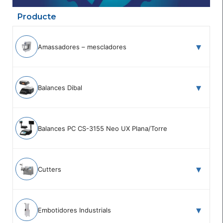
Producte
Amassadores – mescladores
Balances Dibal
Balances PC CS-3155 Neo UX Plana/Torre
Cutters
Embotidores Industrials