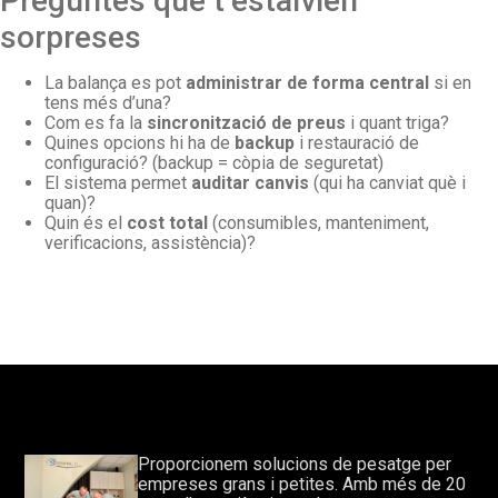
Preguntes que t’estalvien
sorpreses
La balança es pot
administrar de forma central
si en
tens més d’una?
Com es fa la
sincronització de preus
i quant triga?
Quines opcions hi ha de
backup
i restauració de
configuració? (backup = còpia de seguretat)
El sistema permet
auditar canvis
(qui ha canviat què i
quan)?
Quin és el
cost total
(consumibles, manteniment,
verificacions, assistència)?
Proporcionem solucions de pesatge per
empreses grans i petites. Amb més de 20