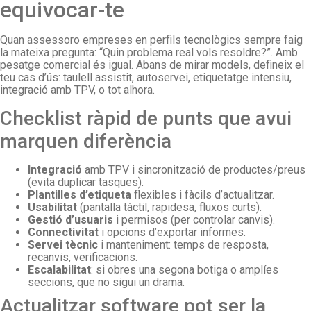
equivocar-te
Quan assessoro empreses en perfils tecnològics sempre faig
la mateixa pregunta: “Quin problema real vols resoldre?”. Amb
pesatge comercial és igual. Abans de mirar models, defineix el
teu cas d’ús: taulell assistit, autoservei, etiquetatge intensiu,
integració amb TPV, o tot alhora.
Checklist ràpid de punts que avui
marquen diferència
Integració
amb TPV i sincronització de productes/preus
(evita duplicar tasques).
Plantilles d’etiqueta
flexibles i fàcils d’actualitzar.
Usabilitat
(pantalla tàctil, rapidesa, fluxos curts).
Gestió d’usuaris
i permisos (per controlar canvis).
Connectivitat
i opcions d’exportar informes.
Servei tècnic
i manteniment: temps de resposta,
recanvis, verificacions.
Escalabilitat
: si obres una segona botiga o amplíes
seccions, que no sigui un drama.
Actualitzar software pot ser la