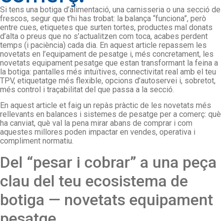
Si tens una botiga d’alimentació, una carnisseria o una secció de
frescos, segur que t’hi has trobat: la balança “funciona”, però
entre cues, etiquetes que surten tortes, productes mal donats
d’alta o preus que no s’actualitzen com toca, acabes perdent
temps (i paciència) cada dia. En aquest article repassem les
novetats en l’equipament de pesatge i, més concretament, les
novetats equipament pesatge que estan transformant la feina a
la botiga: pantalles més intuïtives, connectivitat real amb el teu
TPV, etiquetatge més flexible, opcions d’autoservei i, sobretot,
més control i traçabilitat del que passa a la secció.
En aquest article et faig un repàs pràctic de les novetats més
rellevants en balances i sistemes de pesatge per a comerç: què
ha canviat, què val la pena mirar abans de comprar i com
aquestes millores poden impactar en vendes, operativa i
compliment normatiu.
Del “pesar i cobrar” a una peça
clau del teu ecosistema de
botiga — novetats equipament
pesatge