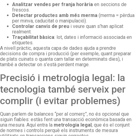
Analitzar vendes per franja horària
en seccions de
frescos.
Detectar productes amb més merma
(merma = pèrdua
per minva, caducitat o manipulació).
Controlar canvis de preu
i veure quan s’han aplicat
realment.
Traçabilitat bàsica
: lot, dates i informació associada en
etiquetes.
A nivell pràctic, aquesta capa de dades ajuda a prendre
decisions de compra i producció (per exemple, quant preparar
de plats cuinats o quanta carn tallar en determinats dies), i
també a detectar on s’està perdent marge.
Precisió i metrologia legal: la
tecnologia també serveix per
complir (i evitar problemes)
Quan parlem de balances “per al comerç”, no és opcional que
siguin fiables: estàs fent una transacció econòmica basada en
una mesura. Aquí entra la
metrologia legal
, que és el conjunt
de normes i controls perquè els instruments de mesura
utilitzats en transaccions siguin correctes.