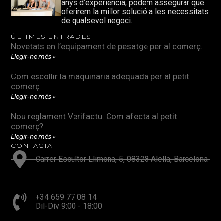
anys d’experiència, podem assegurar que
oferirem la millor solució a les necessitats
de qualsevol negoci.
ÚLTIMES ENTRADES
Novetats en l’equipament de pesatge per al comerç.
Llegir-ne més »
Com escollir la maquinària adequada per al petit
comerç
Llegir-ne més »
Nou reglament Verifactu. Com afecta al petit
comerç?
Llegir-ne més »
CONTACTA
Carrer Escultor Llimona, 5, 08328 Alella, Barcelona
+34 659 77 08 14
Dil-Div 9:00 - 18:00