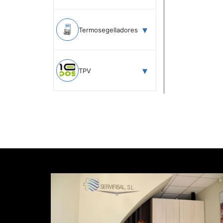
Termosegelladores
TPV