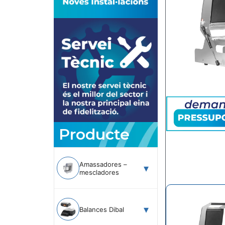
Producte
Amassadores –
mescladores
Balances Dibal