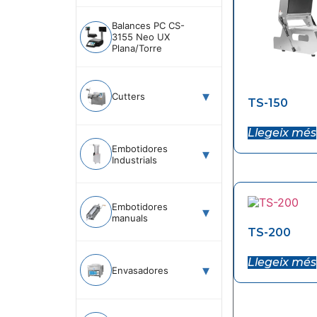
Balances PC CS-
3155 Neo UX
Plana/Torre
Cutters
TS-150
Llegeix més
Embotidores
Industrials
Embotidores
manuals
TS-200
Llegeix més
Envasadores