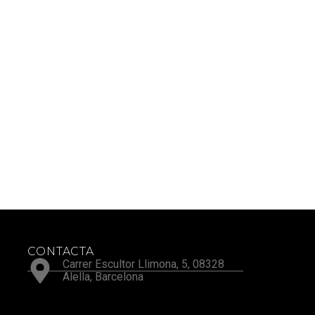
CONTACTA
Carrer Escultor Llimona, 5, 08328
Alella, Barcelona