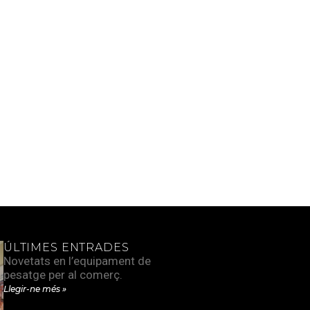
ÚLTIMES ENTRADES
Novetats en l’equipament de
pesatge per al comerç.
Llegir-ne més »