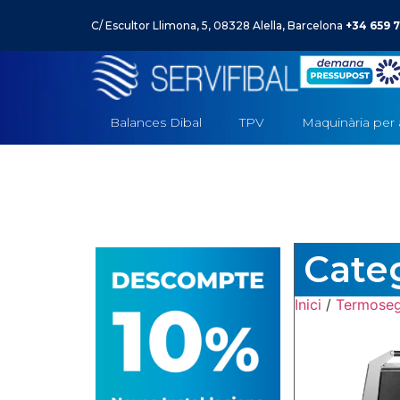
C/ Escultor Llimona, 5, 08328 Alella, Barcelona
+34 659 7
Balances Dibal
TPV
–
Maquinària per 
Cate
Inici
/
Termoseg