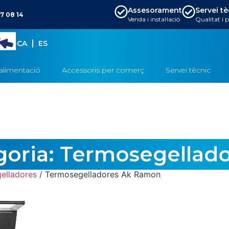
Assesorament
Servei t
7 08 14
Venda i instal·lació
Qualitat i 
CA
ES
alimentació
Accessoris per comerç
Servei tècnic
goria: Termosegellad
elladores
/ Termosegelladores Ak Ramon