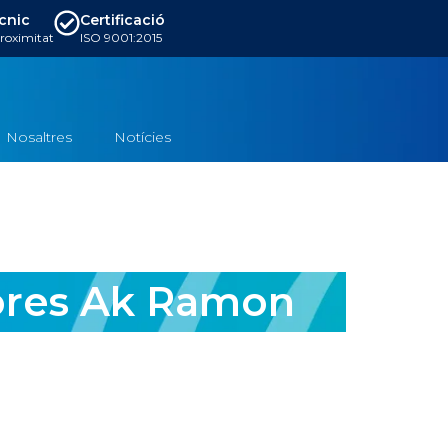
ècnic
Certificació
proximitat
ISO 9001:2015
Nosaltres
Notícies
ores Ak Ramon