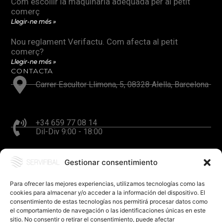
Com escollir la maquinària adequada per al petit
comerç
Llegir-ne més »
Nou reglament Verifactu. Com afecta al petit
comerç?
Llegir-ne més »
CONTACTA
Carrer Escultor Llimona, 5, 08328 Alella, Barcelona
+34 659 77 08 14
Dil-Div 9:00 - 18:00
Gestionar consentimiento
hola@servifibal.cat
Resposta en 24 hores
Para ofrecer las mejores experiencias, utilizamos tecnologías como las
cookies para almacenar y/o acceder a la información del dispositivo. El
consentimiento de estas tecnologías nos permitirá procesar datos como
el comportamiento de navegación o las identificaciones únicas en este
sitio. No consentir o retirar el consentimiento, puede afectar