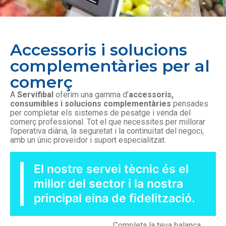
Accessoris i solucions
complementàries per al
comerç
A
Servifibal
oferim una gamma d’
accessoris,
consumibles i solucions complementàries
pensades
per completar els sistemes de pesatge i venda del
comerç professional. Tot el que necessites per millorar
l’operativa diària, la seguretat i la continuïtat del negoci,
amb un únic proveïdor i suport especialitzat.
El nostre servei tècnic és el
millor del sector i la nostra
principal eina de fidelització.
Completa la teva balança