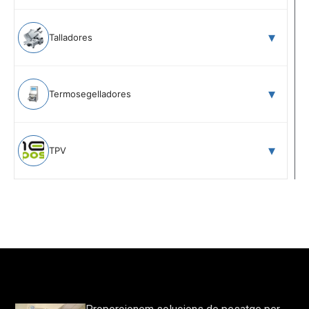
Talladores
Termosegelladores
TPV