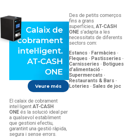
Des de petits comerços
fins a grans
superfícies,
AT-CASH
Calaix de
ONE
s’adapta a les
necessitats de diferents
cobrament
sectors com:
intel·ligent.
Estancs · Farmàcies ·
Fleques · Pastisseries ·
AT-CASH
Carnisseries · Botigues
d’alimentació ·
ONE
Supermercats ·
Restaurants & Bars ·
Veure més
Loteries · Sales de joc
El calaix de cobrament
intel·ligent
AT-CASH
ONE
és la solució ideal per
a qualsevol establiment
que gestioni efectiu,
garantint una gestió ràpida,
segura i sense errors.