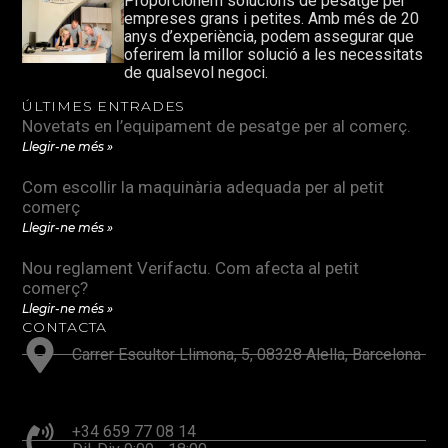
Proporcionem solucions de pesatge per
empreses grans i petites. Amb més de 20
anys d’experiència, podem assegurar que
oferirem la millor solució a les necessitats
de qualsevol negoci.
ÚLTIMES ENTRADES
Novetats en l’equipament de pesatge per al comerç.
Llegir-ne més »
Com escollir la maquinària adequada per al petit
comerç
Llegir-ne més »
Nou reglament Verifactu. Com afecta al petit
comerç?
Llegir-ne més »
CONTACTA
Carrer Escultor Llimona, 5, 08328 Alella, Barcelona
+34 659 77 08 14