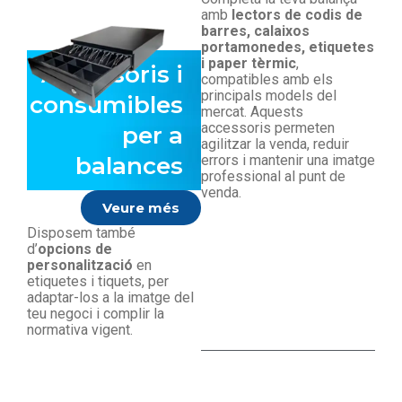
amb
lectors de codis de
barres, calaixos
portamonedes, etiquetes
i paper tèrmic
,
Accessoris i
compatibles amb els
principals models del
consumibles
mercat. Aquests
accessoris permeten
per a
agilitzar la venda, reduir
balances
errors i mantenir una imatge
professional al punt de
venda.
Veure més
Disposem també
d’
opcions de
personalització
en
etiquetes i tiquets, per
adaptar-los a la imatge del
teu negoci i complir la
normativa vigent.