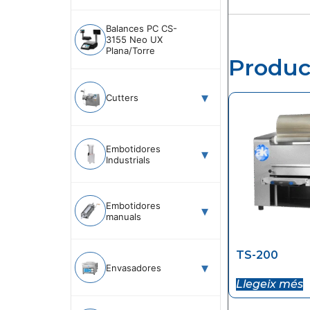
Balances PC CS-
3155 Neo UX
Plana/Torre
Produc
Cutters
Embotidores
Industrials
Embotidores
manuals
TS-200
Envasadores
Llegeix més