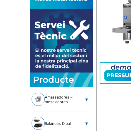
Producte
Amassadores –
mescladores
Balances Dibal