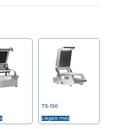
TS-150
s
Llegeix més