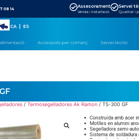
Assesorament
Servei t
7 08 14
Venda i instal·lació
Qualitat i 
CA
ES
alimentació
Accessoris per comerç
Servei tècnic
 GF
elladores
/
Termosegelladores Ak Ramon
/ TS-300 GF
Construïda amb acer in
Motlles en alumini anod
Segelladora semi-auto
Sistema de soldadura 