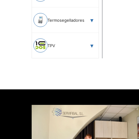
Termosegelladores
TPV