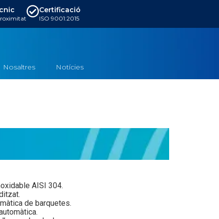
ècnic
Certificació
proximitat
ISO 9001:2015
Nosaltres
Notícies
oxidable AISI 304.
itzat.
màtica de barquetes.
automàtica.