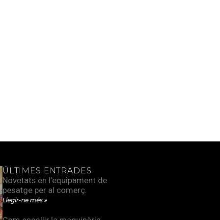
ÚLTIMES ENTRADES
Novetats en l’equipament de
pesatge per al comerç.
Llegir-ne més »