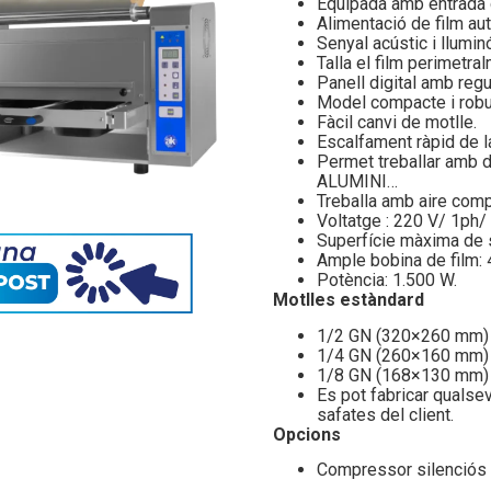
Equipada amb entrada
Alimentació de film au
Senyal acústic i lluminó
Talla el film perimetra
Panell digital amb reg
Model compacte i robu
Fàcil canvi de motlle.
Escalfament ràpid de l
Permet treballar amb d
ALUMINI…
Treballa amb aire comp
Voltatge : 220 V/ 1ph/
Superfície màxima de 
Ample bobina de film:
Potència: 1.500 W.
Motlles estàndard
1/2 GN (320×260 mm) –
1/4 GN (260×160 mm) –
1/8 GN (168×130 mm) –
Es pot fabricar qualse
safates del client.
Opcions
Compressor silenciós 