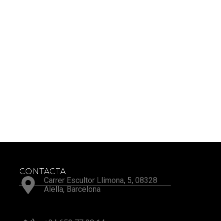
CONTACTA
Carrer Escultor Llimona, 5, 08328
Alella, Barcelona