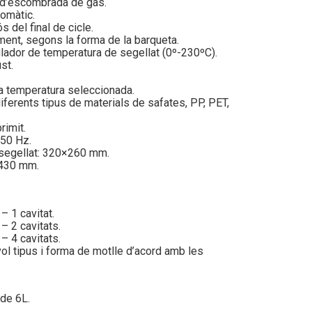
 d’escombrada de gas.
tomàtic.
s del final de cicle.
lment, segons la forma de la barqueta.
ulador de temperatura de segellat (0º-230ºC).
st.
a temperatura seleccionada.
iferents tipus de materials de safates, PP, PET,
rimit.
 50 Hz.
segellat: 320×260 mm.
 430 mm.
 1 cavitat.
 2 cavitats.
 4 cavitats.
vol tipus i forma de motlle d’acord amb les
de 6L.