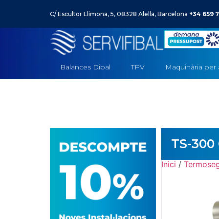
C/ Escultor Llimona, 5, 08328 Alella, Barcelona
+34 659 7
Balances Dibal
TPV
–
Maquinària per 
TS-300
Inici
/
Termoseg