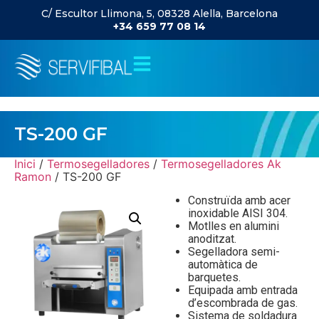
C/ Escultor Llimona, 5, 08328 Alella, Barcelona
+34 659 77 08 14
TS-200 GF
Inici
/
Termosegelladores
/
Termosegelladores Ak
Ramon
/ TS-200 GF
Construïda amb acer
inoxidable AISI 304.
Motlles en alumini
anoditzat.
Segelladora semi-
automàtica de
barquetes.
Equipada amb entrada
d’escombrada de gas.
Sistema de soldadura