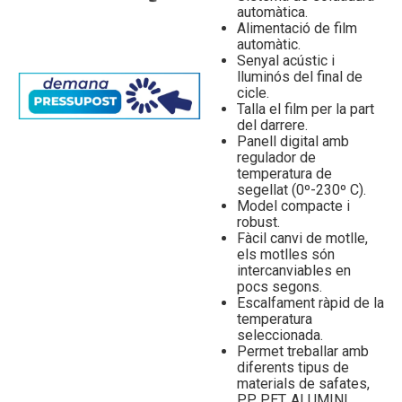
automàtica.
Alimentació de film
automàtic.
Senyal acústic i
lluminós del final de
cicle.
Talla el film per la part
del darrere.
Panell digital amb
regulador de
temperatura de
segellat (0º-230º C).
Model compacte i
robust.
Fàcil canvi de motlle,
els motlles són
intercanviables en
pocs segons.
Escalfament ràpid de la
temperatura
seleccionada.
Permet treballar amb
diferents tipus de
materials de safates,
PP, PET, ALUMINI…