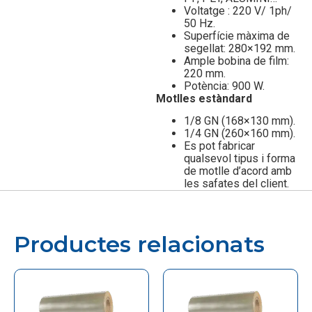
Voltatge : 220 V/ 1ph/
50 Hz.
Superfície màxima de
segellat: 280×192 mm.
Ample bobina de film:
220 mm.
Potència: 900 W.
Motlles estàndard
1/8 GN (168×130 mm).
1/4 GN (260×160 mm).
Es pot fabricar
qualsevol tipus i forma
de motlle d’acord amb
les safates del client.
Productes relacionats