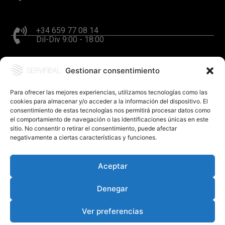
+34 659 77 08 14
Dil-Div 9:00 - 18:00
Gestionar consentimiento
hola@servifibal.cat
Resposta en 24 hores
Para ofrecer las mejores experiencias, utilizamos tecnologías como las
cookies para almacenar y/o acceder a la información del dispositivo. El
consentimiento de estas tecnologías nos permitirá procesar datos como
el comportamiento de navegación o las identificaciones únicas en este
sitio. No consentir o retirar el consentimiento, puede afectar
negativamente a ciertas características y funciones.
Aceptar
©SERVIFIBAL S.L. – Disseny
FerBcn
.
Política de privadesa
Denegar
Política de cookies (UE)
Avís legal
Ver preferencias
Xarxes socials