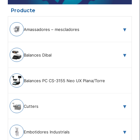
Producte
Amassadores – mescladores
Balances Dibal
Balances PC CS-3155 Neo UX Plana/Torre
Cutters
Embotidores Industrials