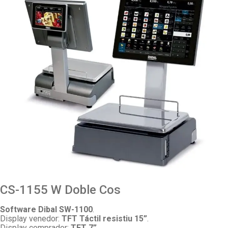
CS-1155 W Doble Cos
Software Dibal SW-1100
.
Display venedor:
TFT Táctil resistiu 15”
.
Display comprador:
TFT 7”.