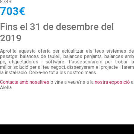
878 €
703€
Fins el 31 de desembre del
2019
Aprofita aquesta oferta per actualitzar els teus sistemes de
pesatge: balances de taulell, balances penjants, balances amb
pc, etiquetadores i software. T’assessorarem per trobar la
millor solució per al teu negoci, dissenyarem el projecte i farem
la instal·lació. Deixa-ho tot a les nostres mans.
Contacta amb nosaltres
o vine a veure’ns a la
nostra exposició
a
Alella.