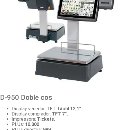
D-950 Doble cos
Display venedor:
TFT Táctil 12,1”.
Display comprador:
TFT 7”.
Impressora:
Tickets.
PLUs:
10.000
PLUs directos:
999
.