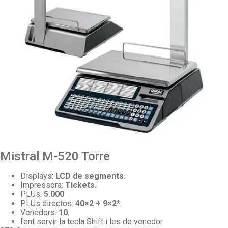
Mistral M-520 Torre
Displays:
LCD de segments.
Impressora:
Tickets.
PLUs:
5.000
PLUs directos:
40×2 + 9×2*
.
Venedors:
10
.
fent servir la tecla Shift i les de venedor