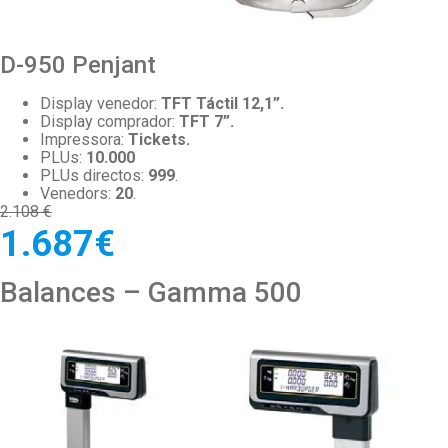
D-950 Penjant
Display venedor:
TFT Táctil 12,1”.
Display comprador:
TFT 7”.
Impressora:
Tickets.
PLUs:
10.000
PLUs directos:
999
.
Venedors:
20
.
2.108 €
1.687€
Balances – Gamma 500