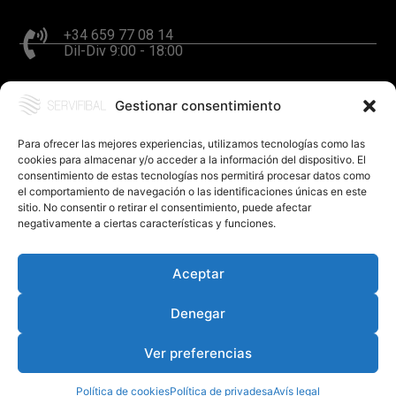
+34 659 77 08 14
Dil-Div 9:00 - 18:00
Gestionar consentimiento
hola@servifibal.cat
Resposta en 24 hores
Para ofrecer las mejores experiencias, utilizamos tecnologías como las
cookies para almacenar y/o acceder a la información del dispositivo. El
consentimiento de estas tecnologías nos permitirá procesar datos como
el comportamiento de navegación o las identificaciones únicas en este
sitio. No consentir o retirar el consentimiento, puede afectar
negativamente a ciertas características y funciones.
Aceptar
©SERVIFIBAL S.L. – Disseny
FerBcn
.
Política de privadesa
Denegar
Política de cookies (UE)
Avís legal
Ver preferencias
Xarxes socials
Política de cookies
Política de privadesa
Avís legal