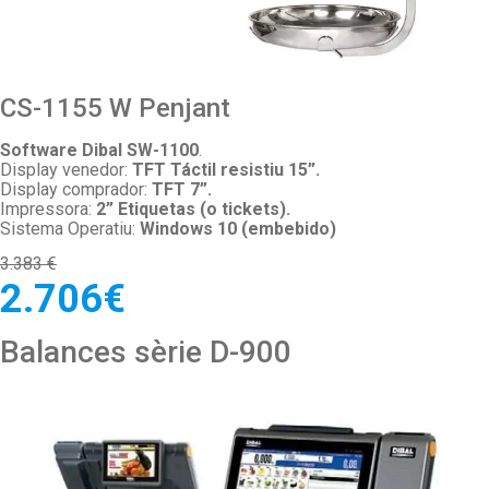
CS-1155 W Penjant
Software Dibal SW-1100
.
Display venedor:
TFT Táctil resistiu 15”.
Display comprador:
TFT 7”.
Impressora:
2” Etiquetas (o tickets).
Sistema Operatiu:
Windows 10 (embebido)
3.383 €
2.706€
Balances sèrie D-900