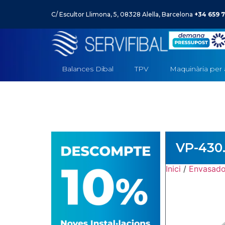
C/ Escultor Llimona, 5, 08328 Alella, Barcelona
+34 659 7
Balances Dibal
TPV
–
Maquinària per 
VP-430.
Inici
/
Envasado