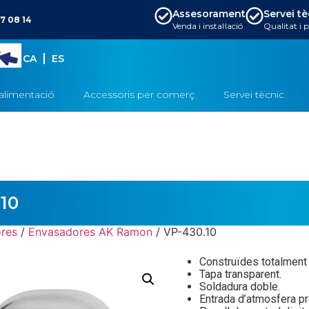
Assesorament
Servei t
7 08 14
Venda i instal·lació
Qualitat i 
CA
ES
alimentació
Accessoris per comerç
Servei tècnic
10
res
/
Envasadores AK Ramon
/ VP-430.10
Construïdes totalment 
Tapa transparent.
Soldadura doble.
Entrada d’atmosfera pr