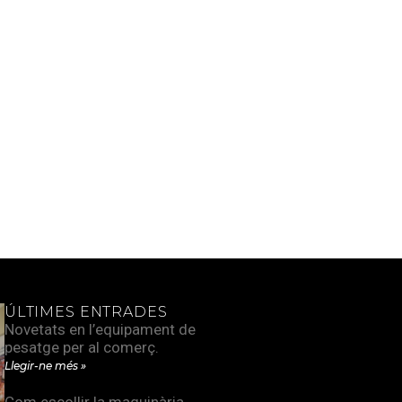
ÚLTIMES ENTRADES
Novetats en l’equipament de
pesatge per al comerç.
Llegir-ne més »