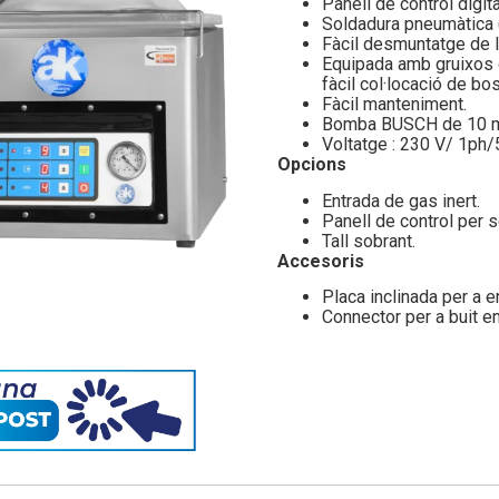
Panell de control digita
Soldadura pneumàtica 
Fàcil desmuntatge de l
Equipada amb gruixos d
fàcil col·locació de bo
Fàcil manteniment.
Bomba BUSCH de 10 m
Voltatge : 230 V/ 1ph/
Opcions
Entrada de gas inert.
Panell de control per s
Tall sobrant.
Accesoris
Placa inclinada per a 
Connector per a buit e