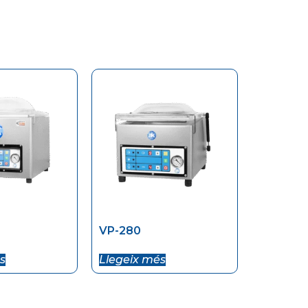
VP-280
s
Llegeix més