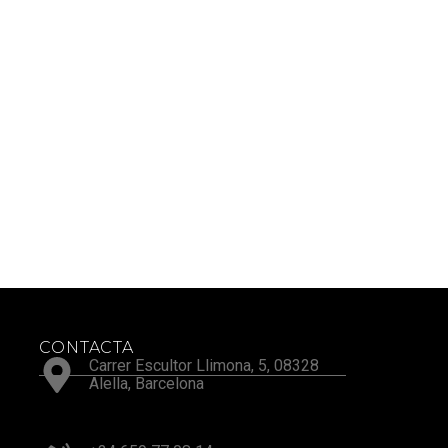
CONTACTA
Carrer Escultor Llimona, 5, 08328
Alella, Barcelona