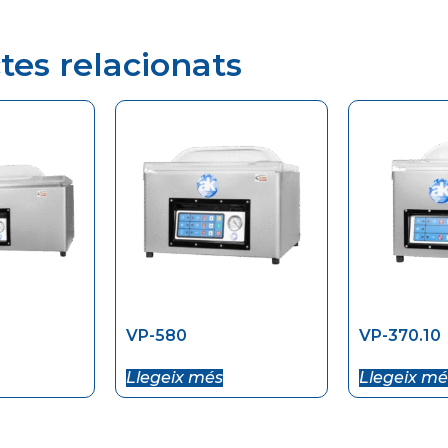
tes relacionats
VP-580
VP-370.10
Llegeix més
Llegeix mé