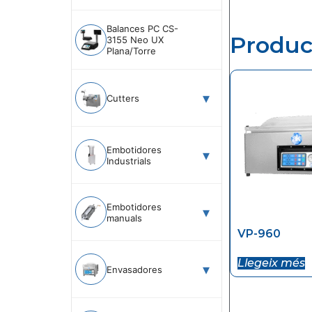
Balances PC CS-
Produc
3155 Neo UX
Plana/Torre
Cutters
Embotidores
Industrials
Embotidores
manuals
VP-960
Llegeix més
Envasadores