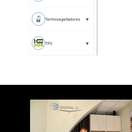
Termosegelladores
TPV