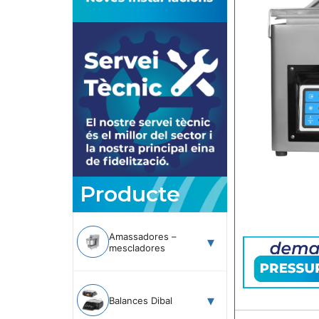
Producte
Amassadores –
mescladores
Balances Dibal