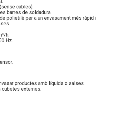
l.
(sense cables).
es barres de soldadura.
e polietilè per a un envasament més ràpid i
sses.
³/h.
50 Hz.
ensor.
envasar productes amb líquids o salses.
n cubetes externes.