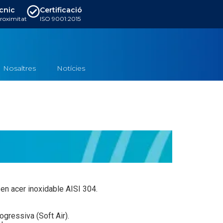
ècnic
Certificació
proximitat
ISO 9001:2015
Nosaltres
Notícies
en acer inoxidable AISI 304.
ogressiva (Soft Air).