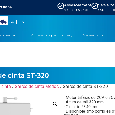
Assesorament
Servei t
7 08 14
Venda i instal·lació
Qualitat i 
CA
ES
alimentació
Accessoris per comerç
Servei tècnic
de cinta ST-320
 cinta
/
Serres de cinta Medoc
/ Serres de cinta ST-320
· Motor trifàsic de 2CV o 3C
· Altura de tall 320 mm
· Cinta de 2340 mm
· Disponible amb corrioles d’