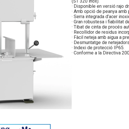
(ST 320 inox).
· Disponible en versió rajo d
· Amb opció de peanya amb 
· Serra integrada d’acer inox
· Gran robustesa i fiabilitat 
· Tibat de cinta de procés au
· Recollidor de residus incor
· Fàcil neteja amb aigua a pr
· Desmuntatge de netejadors
· Indexi de protecció IP65.
· Conforme a la Directiva 2