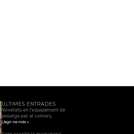
ÚLTIMES ENTRADES
Novetats en l’equipament de
pesatge per al comerç.
Llegir-ne més »