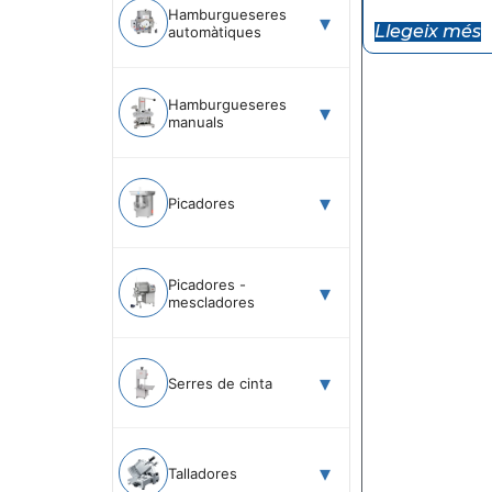
Hamburgueseres
Llegeix més
automàtiques
Hamburgueseres
manuals
Picadores
Picadores -
mescladores
Serres de cinta
Talladores