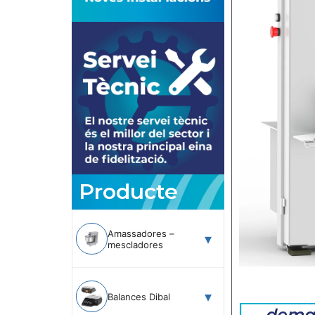
Producte
Amassadores –
mescladores
Balances Dibal