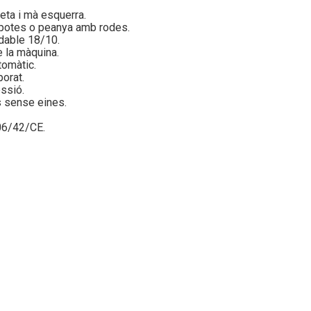
reta i mà esquerra.
potes o peanya amb rodes.
idable 18/10.
de la màquina.
tomàtic.
porat.
essió.
 sense eines.
006/42/CE.