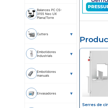
Balances PC CS-
3155 Neo UX
Plana/Torre
Cutters
Produc
Embotidores
Industrials
Embotidores
manuals
Envasadores
Serres de ci