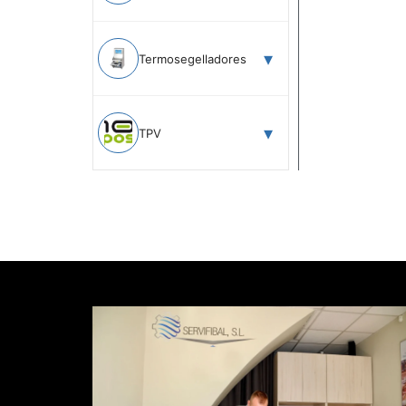
Termosegelladores
TPV