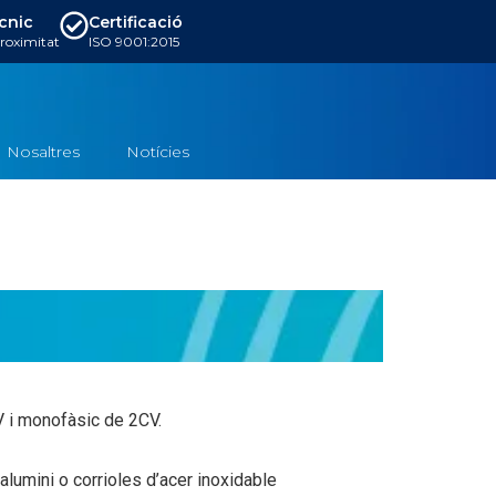
ècnic
Certificació
proximitat
ISO 9001:2015
Nosaltres
Notícies
V i monofàsic de 2CV.
alumini o corrioles d’acer inoxidable