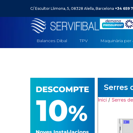
C/ Escultor Llimona, 5, 08328 Alella, Barcelona
+34 659 7
Balances Dibal
TPV
–
Maquinària per 
Serres 
Inici
/
Serres de