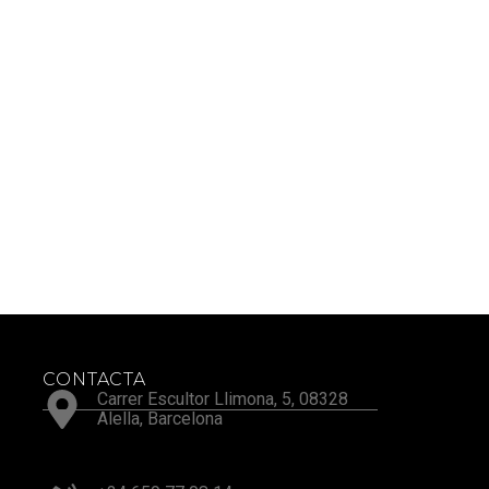
CONTACTA
Carrer Escultor Llimona, 5, 08328
Alella, Barcelona