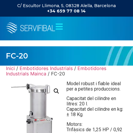
C/ Escultor Llimona, 5, 08328 Alella, Barcelona
+34 659 77 08 14
FC-20
Inici
/
Embotidores Industrials
/
Embotidores
Industrials Mainca
/ FC-20
Model robust i fiable ideal
per a petites produccions.
Capacitat del cilindre en
litres: 20 l.
Capacitat del cilindre en kg:
± 18 Kg.
Motors:
Trifàsics de 1,25 HP / 0,92