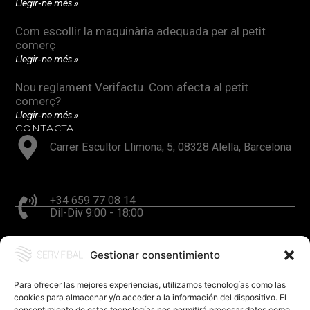
Llegir-ne més »
Com escollir la maquinària adequada per al petit
comerç
Llegir-ne més »
Nou reglament Verifactu. Com afecta al petit
comerç?
Llegir-ne més »
CONTACTA
Carrer Escultor Llimona, 5, 08328 Alella, Barcelona
+34 659 77 08 14
Dil-Div 9:00 - 18:00
Gestionar consentimiento
hola@servifibal.cat
Resposta en 24 hores
Para ofrecer las mejores experiencias, utilizamos tecnologías como las
cookies para almacenar y/o acceder a la información del dispositivo. El
consentimiento de estas tecnologías nos permitirá procesar datos como