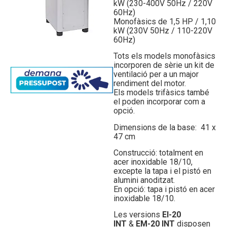
kW (230-400V 50Hz / 220V
60Hz)
Monofàsics de 1,5 HP / 1,10
kW (230V 50Hz / 110-220V
60Hz)
Tots els models monofàsics
incorporen de sèrie un kit de
ventilació per a un major
rendiment del motor.
Els models trifàsics també
el poden incorporar com a
opció.
Dimensions de la base: 41 x
47 cm
Construcció: totalment en
acer inoxidable 18/10,
excepte la tapa i el pistó en
alumini anoditzat.
En opció: tapa i pistó en acer
inoxidable 18/10.
Les versions
EI-20
INT
&
EM-20 INT
disposen