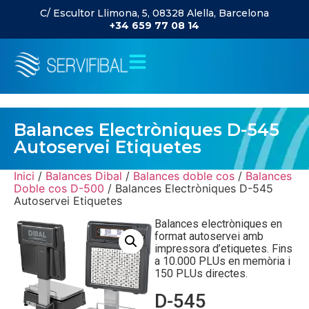
C/ Escultor Llimona, 5, 08328 Alella, Barcelona
+34 659 77 08 14
Balances Electròniques D-545
Autoservei Etiquetes
Inici
/
Balances Dibal
/
Balances doble cos
/
Balances
Doble cos D-500
/ Balances Electròniques D-545
Autoservei Etiquetes
Balances electròniques en
format autoservei amb
impressora d’etiquetes. Fins
a 10.000 PLUs en memòria i
150 PLUs directes.
D-545