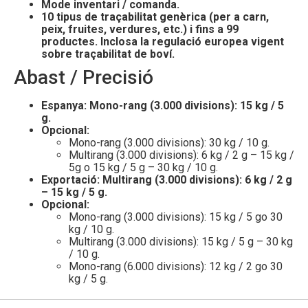
Mode inventari / comanda.
10 tipus de traçabilitat genèrica (per a carn,
peix, fruites, verdures, etc.) i fins a 99
productes. Inclosa la
regulació europea vigent
sobre traçabilitat de boví.
Abast / Precisió
Espanya: Mono-rang (3.000 divisions): 15 kg / 5
g.
Opcional:
Mono-rang (3.000 divisions): 30 kg / 10 g.
Multirang (3.000 divisions): 6 kg / 2 g – 15 kg /
5g o 15 kg / 5 g – 30 kg / 10 g.
Exportació: Multirang (3.000 divisions): 6 kg / 2 g
– 15 kg / 5 g.
Opcional:
Mono-rang (3.000 divisions): 15 kg / 5 go 30
kg / 10 g.
Multirang (3.000 divisions): 15 kg / 5 g – 30 kg
/ 10 g.
Mono-rang (6.000 divisions): 12 kg / 2 go 30
kg / 5 g.