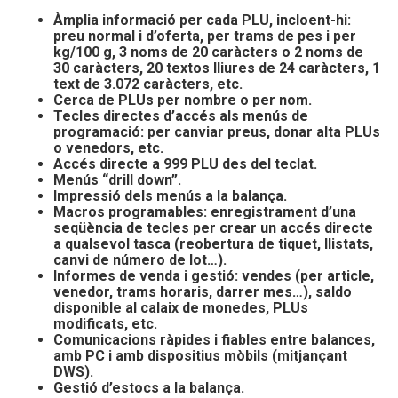
Àmplia informació per cada PLU, incloent-hi:
preu normal i d’oferta, per trams de pes i per
kg/100 g, 3 noms de 20 caràcters o 2 noms de
30 caràcters, 20 textos lliures de 24 caràcters, 1
text de 3.072
caràcters, etc.
Cerca de PLUs per nombre o per nom.
Tecles directes d’accés als menús de
programació: per canviar preus, donar alta PLUs
o venedors,
etc.
Accés directe a 999 PLU des del teclat.
Menús “drill down”.
Impressió dels menús a la balança.
Macros programables: enregistrament d’una
seqüència de tecles per crear un accés directe
a qualsevol tasca (reobertura de tiquet, llistats,
canvi de número de lot…).
Informes de venda i gestió: vendes (per article,
venedor, trams horaris, darrer mes…), saldo
disponible al calaix de monedes, PLUs
modificats, etc.
Comunicacions ràpides i fiables entre balances,
amb PC i amb dispositius mòbils (mitjançant
DWS).
Gestió d’estocs a la balança.