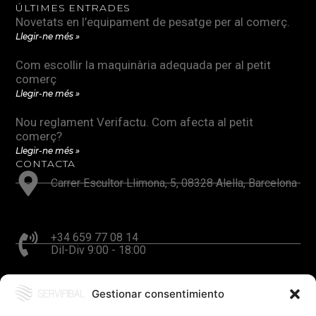
ÚLTIMES ENTRADES
Novetats en l’equipament de pesatge per al comerç.
Llegir-ne més »
Com escollir la maquinària adequada per al petit
comerç
Llegir-ne més »
Nou reglament Verifactu. Com afecta al petit
comerç?
Llegir-ne més »
CONTACTA
Carrer Escultor Llimona, 5, 08328 Alella, Barcelona
+34 659 77 08 14
Dil-Div 9:00 - 18:00
Gestionar consentimiento
hola@servifibal.cat
Resposta en 24 hores