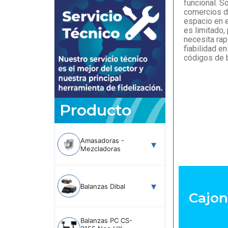
funcional. S
comercios d
espacio en 
es limitado,
necesita rap
fiabilidad en
códigos de 
Producto
Amasadoras -
Mezcladoras
Balanzas Dibal
Cajo
Balanzas PC CS-