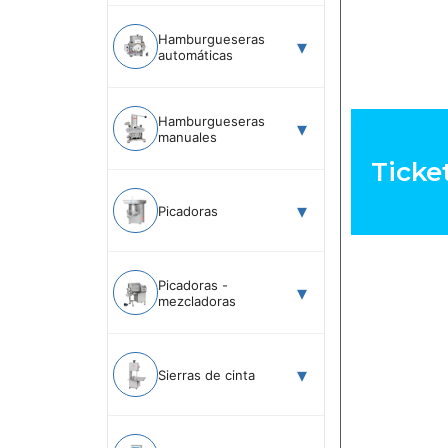
Hamburgueseras
automáticas
Hamburgueseras
manuales
Ticke
Picadoras
Picadoras -
mezcladoras
Sierras de cinta