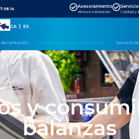
Asesoramiento
Servicio
7 08 14
Venta e instalación
Calidad y
CA
ES
 alimentación
Accesorios para el comercio
Servicio t
os y consumi
balanzas