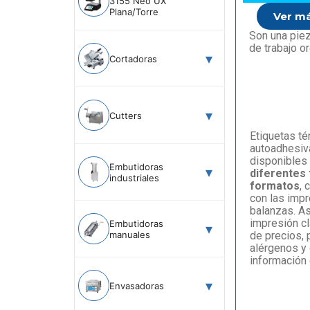
3155 Neo UX
Plana/Torre
Ver m
Son una piez
de trabajo o
Cortadoras
Cutters
Etiquetas t
autoadhesiv
disponibles
Embutidoras
diferentes
industriales
formatos
, 
con las imp
balanzas. A
impresión cl
Embutidoras
manuales
de precios, 
alérgenos y 
información 
Envasadoras