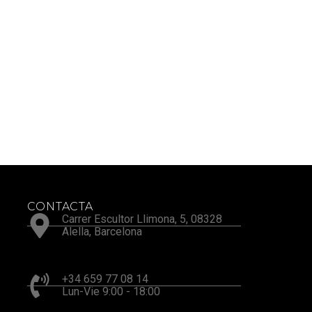
CONTACTA
Carrer Escultor Llimona, 5, 08328
Alella, Barcelona
+34 659 77 08 14
Lun-Vie 9:00 - 18:00