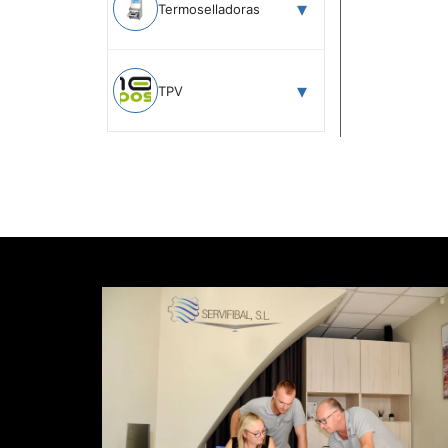
Termoselladoras
TPV