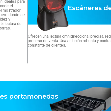
on ideales para
onde el
Escáneres de
el mostrador
 pero donde se
idez y
 la lectura de
barras.
Ofrecen una lectura omnidireccional precisa, re
proceso de venta. Una solución robusta y contras
constante de clientes.
nes portamonedas