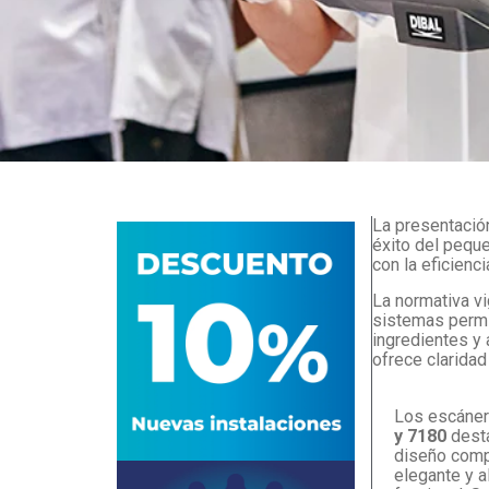
La presentació
éxito del pequ
con la eficienci
La normativa v
sistemas permi
ingredientes y
ofrece claridad
Los escáne
y 7180
dest
diseño comp
elegante y 