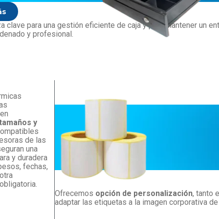
ás
a clave para una gestión eficiente de caja y para mantener un en
rdenado y profesional.
érmicas
as
 en
 tamaños y
compatibles
resoras de las
seguran una
ara y duradera
pesos, fechas,
otra
obligatoria.
Ofrecemos
opción de personalización
, tanto
adaptar las etiquetas a la imagen corporativa de