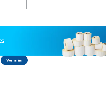
ts
Ver más