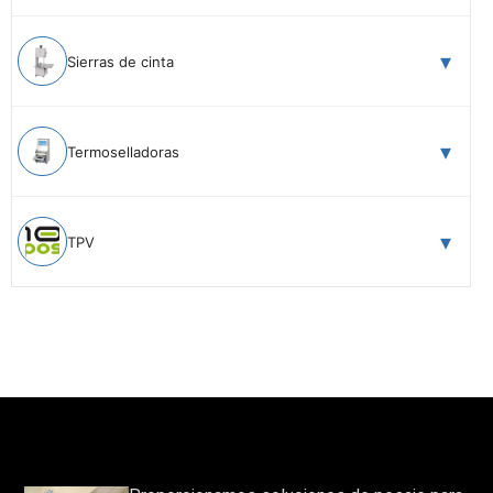
Sierras de cinta
Termoselladoras
TPV