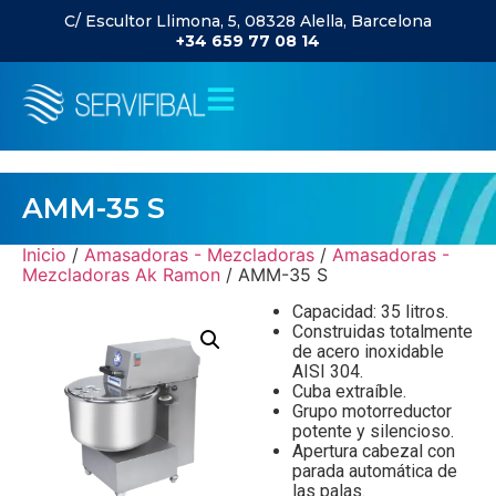
C/ Escultor Llimona, 5, 08328 Alella, Barcelona
+34 659 77 08 14
AMM-35 S
Inicio
/
Amasadoras - Mezcladoras
/
Amasadoras -
Mezcladoras Ak Ramon
/ AMM-35 S
Capacidad: 35 litros.
Construidas totalmente
de acero inoxidable
AISI 304.
Cuba extraíble.
Grupo motorreductor
potente y silencioso.
Apertura cabezal con
parada automática de
las palas.