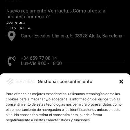
Nuevo reglamento Verifactu. ¿Cómo afecta al
pequeño comercio?
Leer más »
CONTACTA
Carrer Escultor Llimona, 5, 08328 Alella, Barcelona
+34 659 77 08 14
Lun-Vie 9:00 - 18:00
Gestionar consentimiento
hola@servifibal.cat
Respuesta en 24 horas
Para ofrecer las mejores experiencias, utilizamos tecnologías como las
cookies para almacenar y/o acceder a la información del dispositivo. El
consentimiento de estas tecnologías nos permitirá procesar datos como
el comportamiento de navegación o las identificaciones únicas en este
sitio. No consentir o retirar el consentimiento, puede afectar
negativamente a ciertas características y funciones.