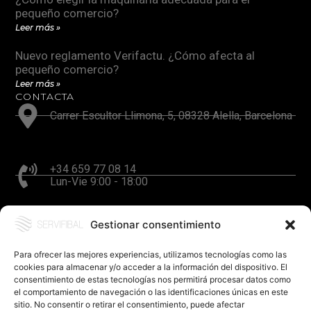
pequeño comercio?
Leer más »
Nuevo reglamento Verifactu. ¿Cómo afecta al
pequeño comercio?
Leer más »
CONTACTA
Carrer Escultor Llimona, 5, 08328 Alella, Barcelona
+34 659 77 08 14
Lun-Vie 9:00 - 18:00
Gestionar consentimiento
hola@servifibal.cat
Respuesta en 24 horas
Para ofrecer las mejores experiencias, utilizamos tecnologías como las
cookies para almacenar y/o acceder a la información del dispositivo. El
consentimiento de estas tecnologías nos permitirá procesar datos como
el comportamiento de navegación o las identificaciones únicas en este
sitio. No consentir o retirar el consentimiento, puede afectar