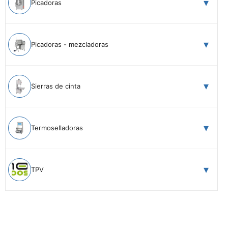
Picadoras
Picadoras - mezcladoras
Sierras de cinta
Termoselladoras
TPV