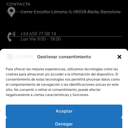
CONTACTA
Carrer Escultor Llimona, 5, 08328 Alella, Barcelona
+34 659 77 08 14
Lun-Vie 9:00 - 18:00
Gestionar consentimiento
hola@servifibal.cat
Respuesta en 24 horas
Para ofrecer las mejores experiencias, utilizamos tecnologías como las
cookies para almacenar y/o acceder a la información del dispositivo. El
consentimiento de estas tecnologías nos permitirá procesar datos como
el comportamiento de navegación o las identificaciones únicas en este
sitio. No consentir o retirar el consentimiento, puede afectar
negativamente a ciertas características y funciones.
Aceptar
©SERVIFIBAL S.L. – Diseño
FerBcn
.
Política de privacidad
Denegar
Politica de cookies (UE)