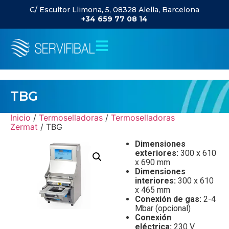
C/ Escultor Llimona, 5, 08328 Alella, Barcelona
+34 659 77 08 14
TBG
Inicio
/
Termoselladoras
/
Termoselladoras
Zermat
/ TBG
Dimensiones
exteriores:
300 x 610
x 690 mm
Dimensiones
interiores:
300 x 610
x 465 mm
Conexión de gas:
2-4
Mbar (opcional)
Conexión
eléctrica:
230 V