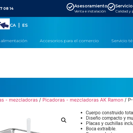
Asesoramiento
Servicio
7 08 14
Venta e instalación
Calidad y
CA
ES
 alimentación
Accesorios para el comercio
Servicio t
as - mezcladoras
/
Picadoras - mezcladoras AK Ramon
/ P
Cuerpo construido tota
Diseño compacto y mu
Placas y cuchillas incl
Boca extraíble.