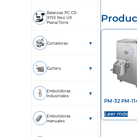
Balanzas PC CS-
Produc
3155 Neo UX
Plana/Torre
Cortadoras
Cutters
Embutidoras
industriales
PM-32 PM-11
Leer más
Embutidoras
manuales