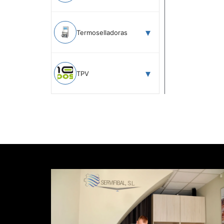
Termoselladoras
TPV