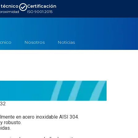
 técnico
Certificación
 proximidad
ISO 9001:2015
écnico
Nosotros
Noticias
-32
lmente en acero inoxidable AISI 304.
y robusto.
uidas.