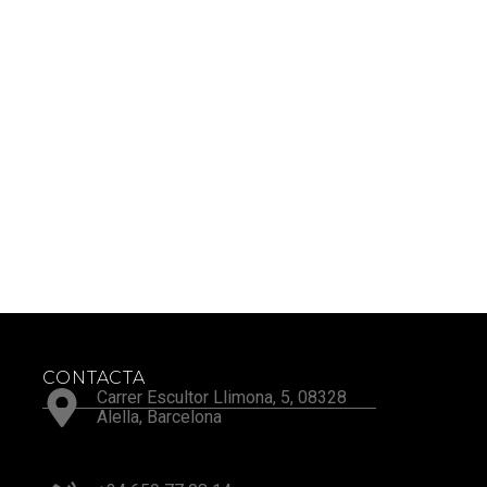
CONTACTA
Carrer Escultor Llimona, 5, 08328
Alella, Barcelona