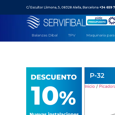
C/ Escultor Llimona, 5, 08328 Alella, Barcelona
+34 659 7
Balanzas Dibal
TPV
Maquinaria para
P-32
Inicio
/
Picador