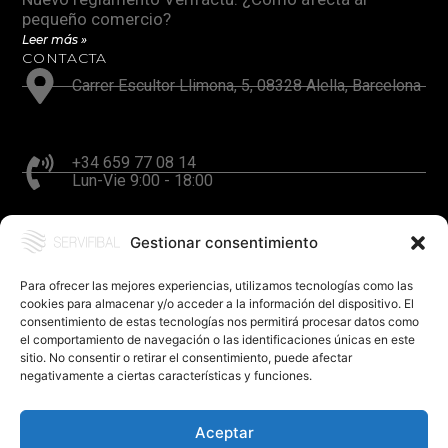
pequeño comercio?
Leer más »
CONTACTA
Carrer Escultor Llimona, 5, 08328 Alella, Barcelona
+34 659 77 08 14
Lun-Vie 9:00 - 18:00
Gestionar consentimiento
hola@servifibal.cat
Respuesta en 24 horas
Para ofrecer las mejores experiencias, utilizamos tecnologías como las
cookies para almacenar y/o acceder a la información del dispositivo. El
consentimiento de estas tecnologías nos permitirá procesar datos como
el comportamiento de navegación o las identificaciones únicas en este
sitio. No consentir o retirar el consentimiento, puede afectar
negativamente a ciertas características y funciones.
Aceptar
©SERVIFIBAL S.L. – Diseño
FerBcn
.